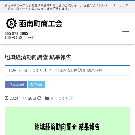
伊豆半島の入口にある静岡県函南町商工会の公式サイト。地域のビジネスパートナーとして
小規模企業や中小企業のみなさまを応援します。
Me
055-978-3995
8:30〜17:15（月〜金）
地域経済動向調査 結果報告
TOP
まちづくり函
地域経済動向調査 結果報告
Facebook
Twitter
2023年7月28日
まちづくり函